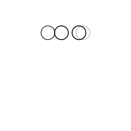
şvik Ödülü başvuruları
llefi? üyelerini ödüllendirmeyi sürdürüyor. Bu yıl 33?
lefleri? ödülleri için başvurular başladı. Vergi
ilgili ödül almaları için Mart 2011?e kadar İTO?ya
azırlanacak ödül alanlar kitabında yer almak isteyenler