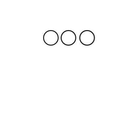
le ilgili bilgi ve becerilerini geliştirme ve iş dünyasının
alayacaktır.
 fazla şey keşfedin
test posts sent to your email.
Abone ol
KACILIK
BÜLENT ŞENVER KUBILAY CINEMRE
FINANS
ar